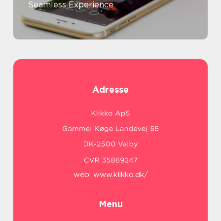
Seamless Experience
Adresse
web:
www.klikko.dk/
Menu