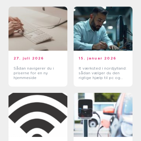
27. juli 2026
15. januar 2026
Sådan navigerer du i
It værksted i nordjylland:
priserne for en ny
sådan vælger du den
hjemmeside
rigtige hjælp til pc og
printer