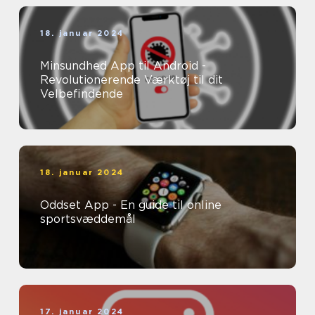
18. januar 2024
Minsundhed App til Android -
Revolutionerende Værktøj til dit
Velbefindende
18. januar 2024
Oddset App - En guide til online
sportsvæddemål
17. januar 2024