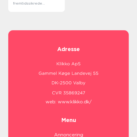
fremtidssikrede
internetforbindelse
Adresse
web:
www.klikko.dk/
Menu
Annoncering