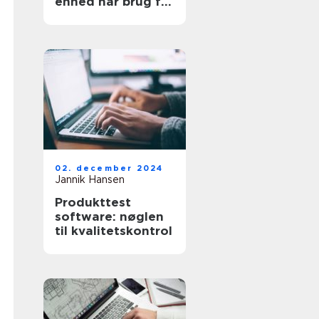
enhed har brug for
en kærlig hånd
02. december 2024
Jannik Hansen
Produkttest
software: nøglen
til kvalitetskontrol