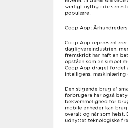
leveret til deres ønskede 
særligt nyttig i de senest
populære.
Coop App: Århundreders 
Coop App repræsenterer 
dagligvareindustrien, men
fremskridt har haft en be
opståen som en simpel mob
Coop App draget fordel a
intelligens, maskinlæring
Den stigende brug af sm
forbrugere har også betyd
bekvemmelighed for brug
mobile enheder kan brug
overalt og når som helst
udnyttet teknologiske fre