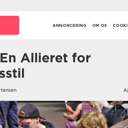
ANNONCERING
OM OS
COOKI
sstil
rtensen
A