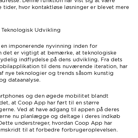
adresse. Denne funktion har vist sig at være
e tider, hvor kontaktløse løsninger er blevet mere
Teknologisk Udvikling
en imponerende nyvinning inden for
 det er vigtigt at bemærke, at teknologiske
tydelig indflydelse på dens udvikling. Fra dets
ilapplikation til dens nuværende iteration, har
f nye teknologier og trends såsom kunstig
 og dataanalyse.
artphones og den øgede mobilitet blandt
et, at Coop App har ført til en større
erne. Ved at have adgang til appen på deres
erne nu planlægge og deltage i deres indkøb
. Dette understreger, hvordan Coop App har
mskridt til at forbedre forbrugeroplevelsen.