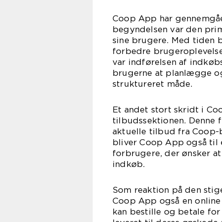
Coop App har gennemgået 
begyndelsen var den prim
sine brugere. Med tiden b
forbedre brugeroplevelsen
var indførelsen af indkøb
brugerne at planlægge o
struktureret måde.
Et andet stort skridt i C
tilbudssektionen. Denne 
aktuelle tilbud fra Coop-
bliver Coop App også til
forbrugere, der ønsker a
indkøb.
Som reaktion på den stig
Coop App også en online 
kan bestille og betale fo