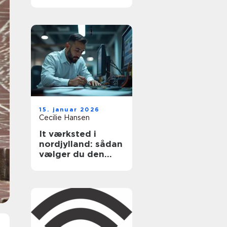
15. januar 2026
Cecilie Hansen
It værksted i
nordjylland: sådan
vælger du den
rigtige hjælp til pc
og printer