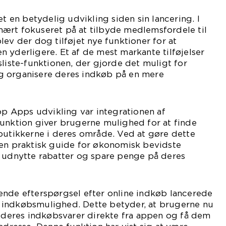
en betydelig udvikling siden sin lancering. I
ært fokuseret på at tilbyde medlemsfordele til
lev der dog tilføjet nye funktioner for at
 yderligere. Et af de mest markante tilføjelser
sliste-funktionen, der gjorde det muligt for
g organisere deres indkøb på en mere
oop Apps udvikling var integrationen af
funktion giver brugerne mulighed for at finde
butikkerne i deres område. Ved at gøre dette
 en praktisk guide for økonomisk bevidste
t udnytte rabatter og spare penge på deres
ende efterspørgsel efter online indkøb lancerede
indkøbsmulighed. Dette betyder, at brugerne nu
r deres indkøbsvarer direkte fra appen og få dem