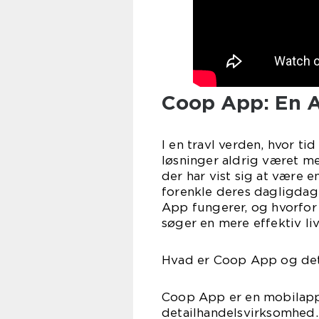
Coop App: En All
I en travl verden, hvor ti
løsninger aldrig været m
der har vist sig at være e
forenkle deres dagligdag.
App fungerer, og hvorfor 
søger en mere effektiv livs
Hvad er Coop App og det
Coop App er en mobilappl
detailhandelsvirksomhed. 