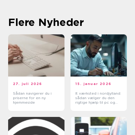
Flere Nyheder
27. juli 2026
15. januar 2026
Sådan navigerer du i
It værksted i nordjylland:
priserne for en ny
sådan vælger du den
hjemmeside
rigtige hjælp til pc og
printer