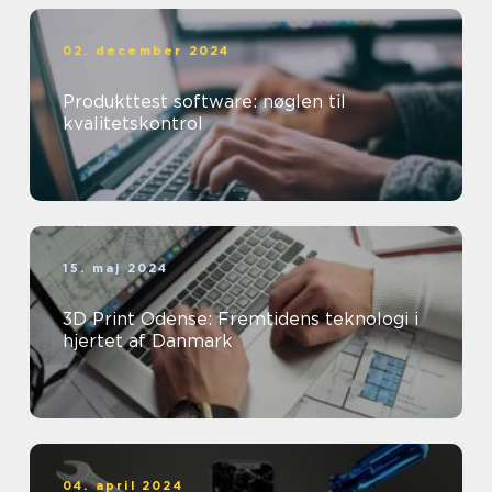
02. december 2024
Produkttest software: nøglen til
kvalitetskontrol
15. maj 2024
3D Print Odense: Fremtidens teknologi i
hjertet af Danmark
04. april 2024