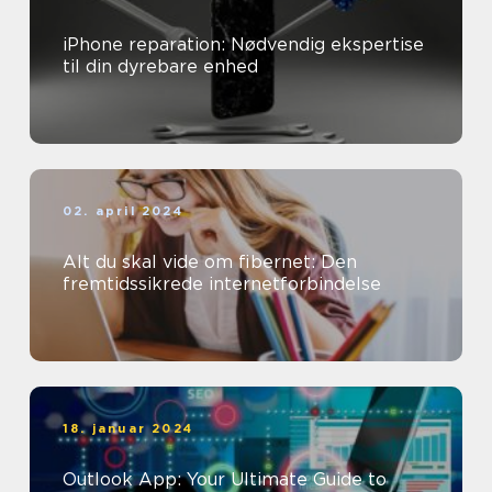
iPhone reparation: Nødvendig ekspertise
til din dyrebare enhed
02. april 2024
Alt du skal vide om fibernet: Den
fremtidssikrede internetforbindelse
18. januar 2024
Outlook App: Your Ultimate Guide to