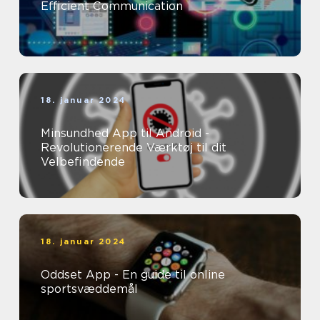
Efficient Communication
18. januar 2024
Minsundhed App til Android -
Revolutionerende Værktøj til dit
Velbefindende
18. januar 2024
Oddset App - En guide til online
sportsvæddemål