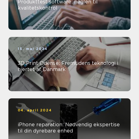
Produkttest software: nøglen til
kvalitetskontrol
15. maj 2024
3D Print Odense: Fremtidens teknologi i
hjertet af Danmark
04. april 2024
iPhone reparation: Nødvendig ekspertise
til din dyrebare enhed