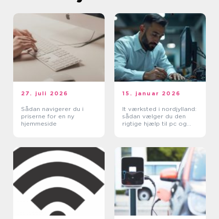
27. juli 2026
15. januar 2026
Sådan navigerer du i
It værksted i nordjylland:
priserne for en ny
sådan vælger du den
hjemmeside
rigtige hjælp til pc og
printer