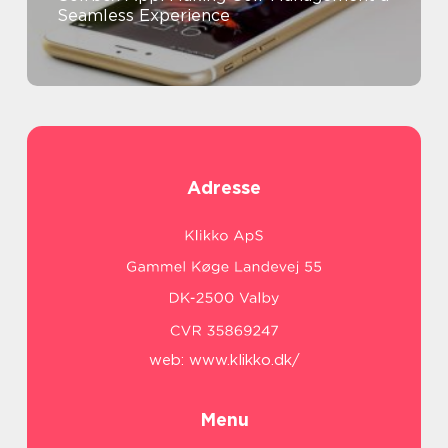
Seamless Experience
Adresse
web:
www.klikko.dk/
Menu