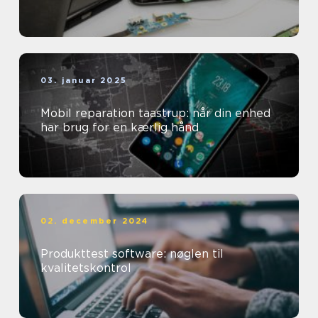
03. januar 2025
Mobil reparation taastrup: når din enhed
har brug for en kærlig hånd
02. december 2024
Produkttest software: nøglen til
kvalitetskontrol