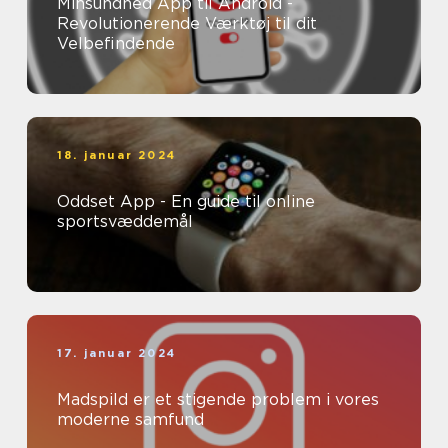
Minsundhed App til Android -
Revolutionerende Værktøj til dit
Velbefindende
18. januar 2024
Oddset App - En guide til online
sportsvæddemål
17. januar 2024
Madspild er et stigende problem i vores
moderne samfund