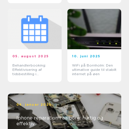
05. august 2025
10. juni 2025
Behandlerbooking:
WiFi på Bornholm: Den
Effektivisering af
ultimative guide til stabilt
tidsbestilling i
internet på øen
sundhedssektoren
04. januar 2025
Iphone reparation i aalborg: hurtig og
effektiv