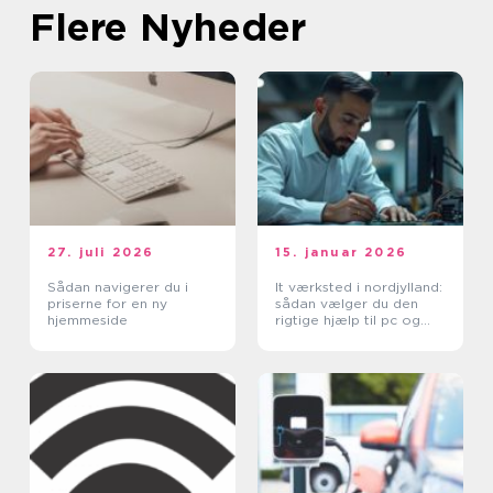
Flere Nyheder
27. juli 2026
15. januar 2026
Sådan navigerer du i
It værksted i nordjylland:
priserne for en ny
sådan vælger du den
hjemmeside
rigtige hjælp til pc og
printer