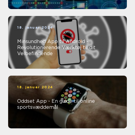
18. januar 2024
Minsundhed App til Android -
Revolutionerende Værktøj til dit
Velbefindende
18. januar 2024
Oddset App - En guide til online
sportsvæddemål