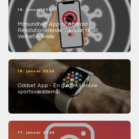
18. januar 2024
Minsundhed App til Android -
Revolutionerende Værktøj til dit
Velbefindende
18. januar 2024
Oddset App - En guide til online
sportsvæddemål
17. januar 2024