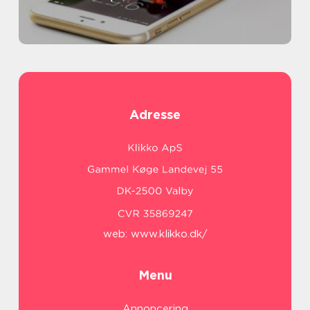
Adresse
web:
www.klikko.dk/
Menu
Annoncering