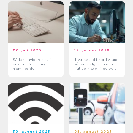
27. juli 2026
15. januar 2026
Sådan navigerer du i
It værksted i nordjylland:
priserne for en ny
sådan vælger du den
hjemmeside
rigtige hjælp til pc og
printer
30. august 2025
08. august 2025