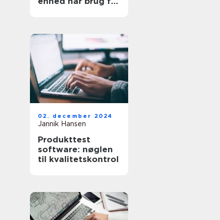
enhed har brug for
en kærlig hånd
02. december 2024
Jannik Hansen
Produkttest
software: nøglen
til kvalitetskontrol