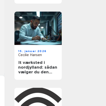
15. januar 2026
Cecilie Hansen
It værksted i
nordjylland: sådan
vælger du den
rigtige hjælp til pc
og printer