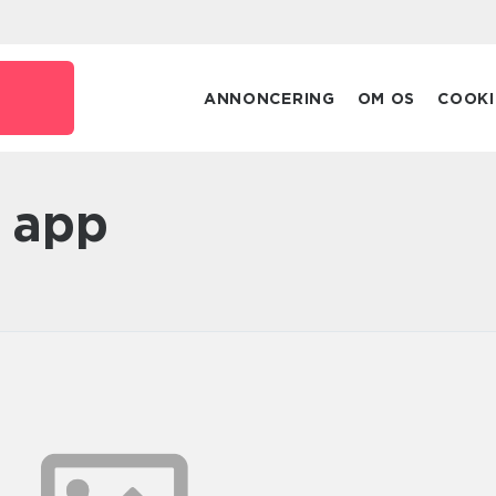
ANNONCERING
OM OS
COOKI
n app