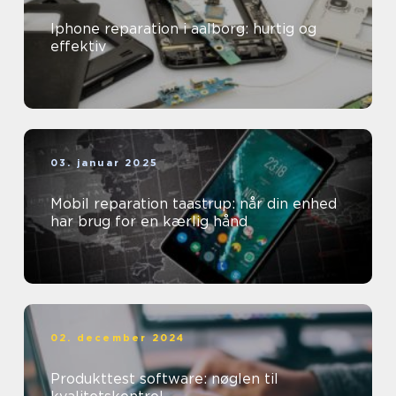
Iphone reparation i aalborg: hurtig og
effektiv
03. januar 2025
Mobil reparation taastrup: når din enhed
har brug for en kærlig hånd
02. december 2024
Produkttest software: nøglen til