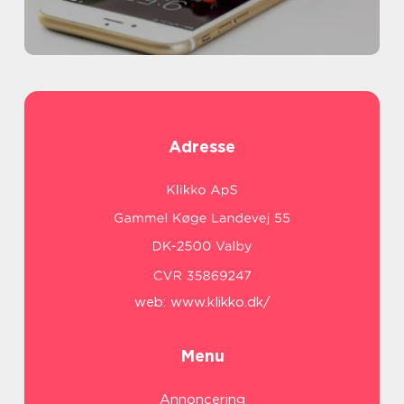
Adresse
web:
www.klikko.dk/
Menu
Annoncering