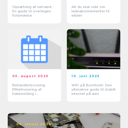
Opsætning af netværk:
Alt du skal vide om
En guide til overlegen
ladeabonnementer til
forbindelse
elbiler
05. august 2025
10. juni 2025
Behandlerbooking:
WiFi på Bornholm: Den
Effektivisering af
ultimative guide til stabilt
tidsbestilling i
internet på øen
sundhedssektoren
04. januar 2025