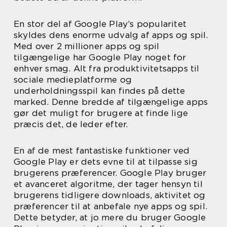
En stor del af Google Play’s popularitet
skyldes dens enorme udvalg af apps og spil.
Med over 2 millioner apps og spil
tilgængelige har Google Play noget for
enhver smag. Alt fra produktivitetsapps til
sociale medieplatforme og
underholdningsspil kan findes på dette
marked. Denne bredde af tilgængelige apps
gør det muligt for brugere at finde lige
præcis det, de leder efter.
En af de mest fantastiske funktioner ved
Google Play er dets evne til at tilpasse sig
brugerens præferencer. Google Play bruger
et avanceret algoritme, der tager hensyn til
brugerens tidligere downloads, aktivitet og
præferencer til at anbefale nye apps og spil.
Dette betyder, at jo mere du bruger Google