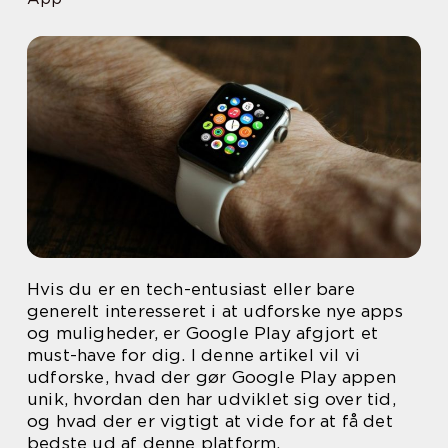
Hvis du er en tech-entusiast eller bare
generelt interesseret i at udforske nye apps
og muligheder, er Google Play afgjort et
must-have for dig. I denne artikel vil vi
udforske, hvad der gør Google Play appen
unik, hvordan den har udviklet sig over tid,
og hvad der er vigtigt at vide for at få det
bedste ud af denne platform.