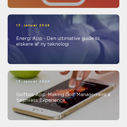
17. januar 2024
Energi App - Den ultimative guide til
elskere af ny teknologi
17. januar 2024
Golfbox App: Making Golf Management a
Seamless Experience