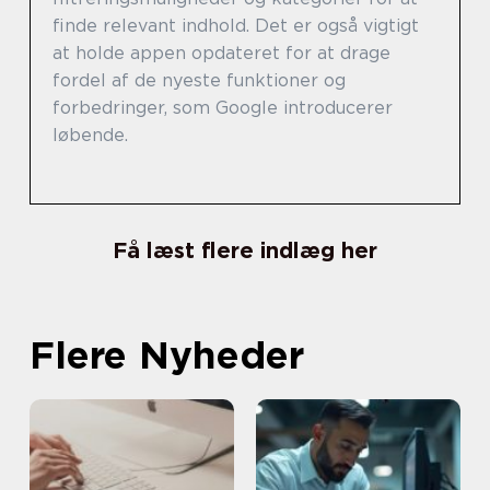
finde relevant indhold. Det er også vigtigt
at holde appen opdateret for at drage
fordel af de nyeste funktioner og
forbedringer, som Google introducerer
løbende.
Få læst flere indlæg her
Flere Nyheder