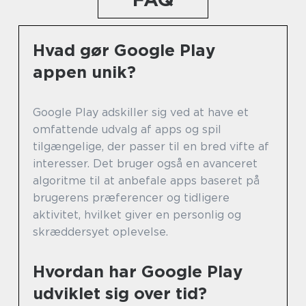
Hvad gør Google Play
appen unik?
Google Play adskiller sig ved at have et
omfattende udvalg af apps og spil
tilgængelige, der passer til en bred vifte af
interesser. Det bruger også en avanceret
algoritme til at anbefale apps baseret på
brugerens præferencer og tidligere
aktivitet, hvilket giver en personlig og
skræddersyet oplevelse.
Hvordan har Google Play
udviklet sig over tid?