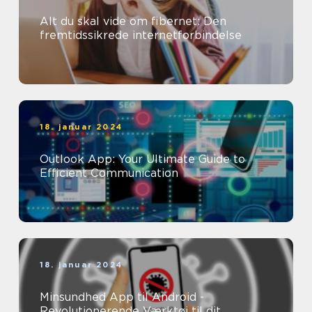
Alt du skal vide om fibernet: Den
fremtidssikrede internetforbindelse
18. januar 2024
Outlook App: Your Ultimate Guide to
Efficient Communication
18. januar 2024
Minsundhed App til Android -
Revolutionerende Værktøj til dit