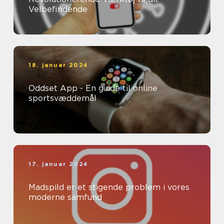
Velbefindende
18. januar 2024
Oddset App - En guide til online
sportsvæddemål
17. januar 2024
Madspild er et stigende problem i vores
moderne samfund