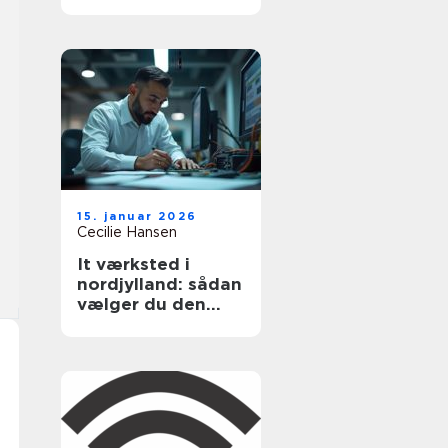
15. januar 2026
Cecilie Hansen
It værksted i
nordjylland: sådan
vælger du den
rigtige hjælp til pc
og printer