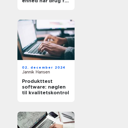
enhed har brug for
en kærlig hånd
02. december 2024
Jannik Hansen
Produkttest
software: nøglen
til kvalitetskontrol