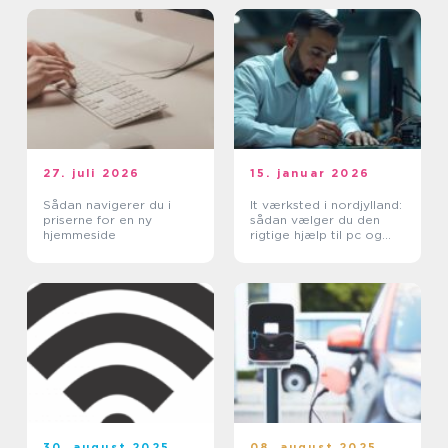
27. juli 2026
15. januar 2026
Sådan navigerer du i
It værksted i nordjylland:
priserne for en ny
sådan vælger du den
hjemmeside
rigtige hjælp til pc og
printer
30. august 2025
08. august 2025