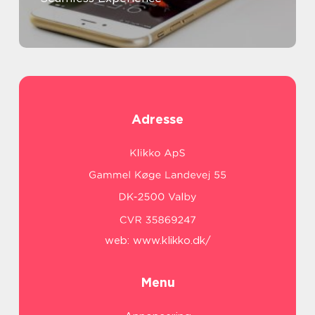
Adresse
web:
www.klikko.dk/
Menu