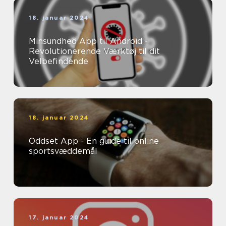
18. januar 2024
Minsundhed App til Android -
Revolutionerende Værktøj til dit
Velbefindende
18. januar 2024
Oddset App - En guide til online
sportsvæddemål
17. januar 2024