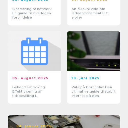
Opsætning af netværk:
Alt du skal vide om
En guide til overlegen
ladeabonnementer til
forbindelse
elbiler
05. august 2025
10. juni 2025
Behandlerbooking:
WiFi på Bornholm: Den
Effektivisering af
ultimative guide til stabilt
tidsbestilling i
internet på øen
sundhedssektoren
04. januar 2025