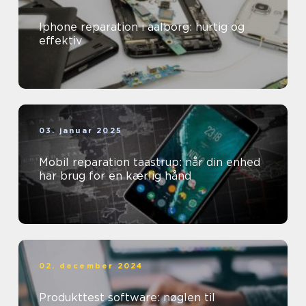
Iphone reparation i aalborg: hurtig og
effektiv
03. januar 2025
Mobil reparation taastrup: når din enhed
har brug for en kærlig hånd
02. december 2024
Produkttest software: nøglen til