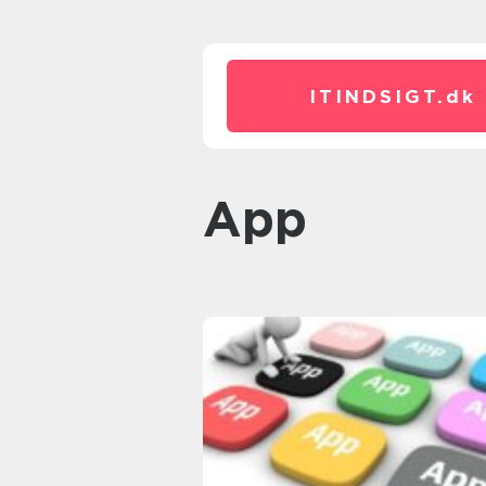
ITINDSIGT.
dk
App