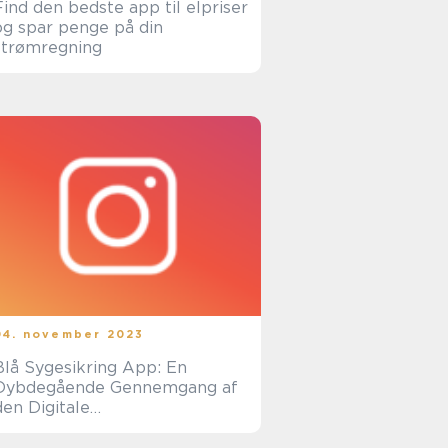
Find den bedste app til elpriser
og spar penge på din
strømregning
04. november 2023
Blå Sygesikring App: En
Dybdegående Gennemgang af
den Digitale
Sundhedsrevolution