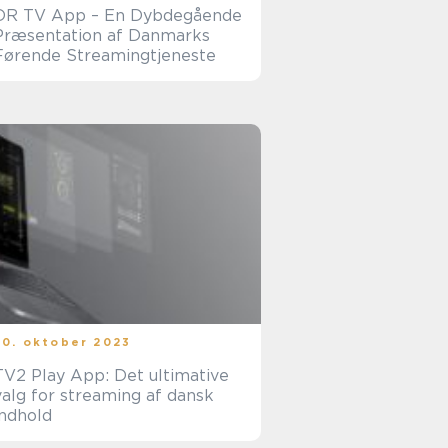
DR TV App – En Dybdegående
Præsentation af Danmarks
Førende Streamingtjeneste
30. oktober 2023
TV2 Play App: Det ultimative
valg for streaming af dansk
indhold