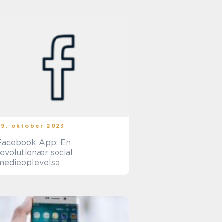
29. oktober 2023
Facebook App: En
revolutionær social
medieoplevelse