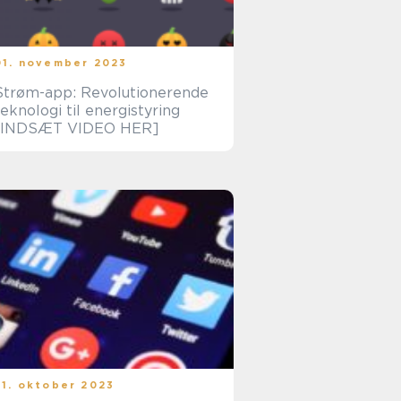
01. november 2023
Strøm-app: Revolutionerende
teknologi til energistyring
[INDSÆT VIDEO HER]
31. oktober 2023