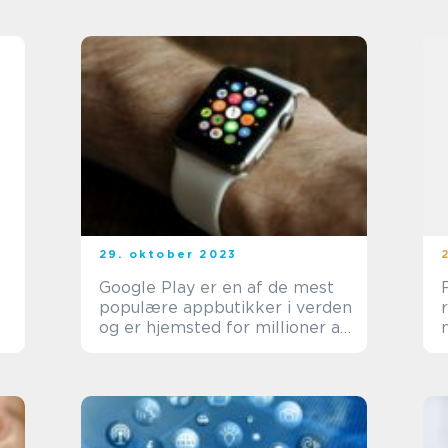
29. oktober 2023
Google Play er en af de mest
populære appbutikker i verden
og er hjemsted for millioner af
apps, spil, film, musik og bøger